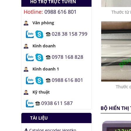
HỖ TRỢ TRỰC TUYẾN
năng tái tạo ánh
sáng
Hotline:
0988 616 801
Thước từ
Đảo ngược quá trình
Văn phòng
quang hợp để tạo
nhiên liệu
028 38 158 799
Hầm đỗ xe tự động
dưới lòng đất của
Kinh doanh
Nhật
0978 168 828
Áo chống đạn xuyên
giáp bằng bọt kim
loại
Kinh doanh 1
Những thăng trầm
0988 616 801
của trí tuệ nhân tạo
Thước q
Kỹ thuật
Lưu trữ hình ảnh kỹ
thuật số trong ADN
0938 611 587
BỘ HIỂN THỊ
TÀI LIỆU
Catalog encoder Hontko