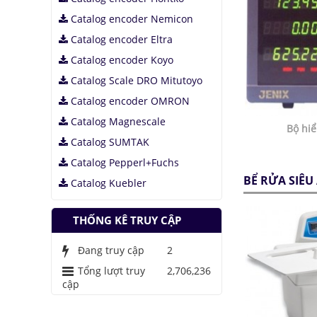
Catalog encoder Nemicon
Catalog encoder Eltra
Catalog encoder Koyo
Catalog Scale DRO Mitutoyo
Catalog encoder OMRON
Catalog Magnescale
Bộ hiể
Catalog SUMTAK
Catalog Pepperl+Fuchs
BỂ RỬA SIÊ
Catalog Kuebler
THỐNG KÊ TRUY CẬP
Đang truy cập
2
Tổng lượt truy
2,706,236
cập