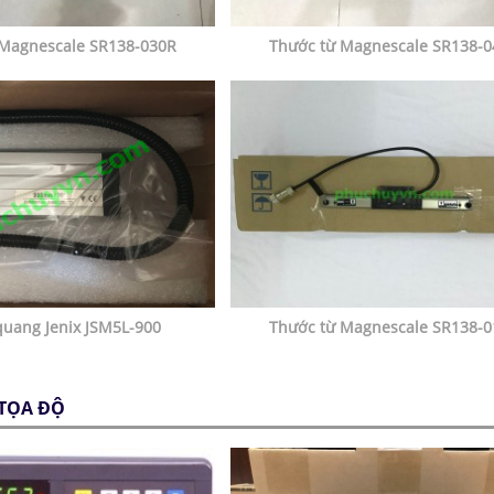
 Magnescale SR138-030R
Thước từ Magnescale SR138-
uang Jenix JSM5L-900
Thước từ Magnescale SR138-
 TỌA ĐỘ