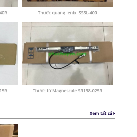
040R
Thước quang Jenix JSS5L-400
015R
Thước từ Magnescale SR138-025R
Xem tất cả