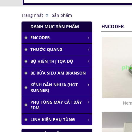
Trang nhất
Sản phẩm
ENCODER
DANH MỤC SẢN PHẨM
ENCODER
THƯỚC QUANG
BỘ HIỂN THỊ TỌA ĐỘ
Tàu siêu tốc chạy liên
BỂ RỬA SIÊU ÂM BRANSON
thành phố tốc độ
1.000 km/h
KÊNH DẪN NHỰA (HOT
Đại học Lạc Hồng vô
RUNNER)
địch cuộc thi
Robocon 2019
PHỤ TÙNG MÁY CẮT DÂY
Nem
EDM
Pin Mặt Trời có khả
năng tái tạo ánh
sáng
LINH KIỆN PHỤ TÙNG
Đảo ngược quá trình