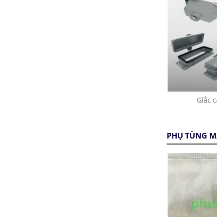
Giắc 
PHỤ TÙNG M