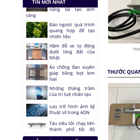
TIN MỚI NHẤT
quang hợp để tạo
nhiên liệu
Hầm đỗ xe tự động
dưới lòng đất của
Nhật
Áo chống đạn xuyên
giáp bằng bọt kim
Ho
loại
Những thăng trầm
của trí tuệ nhân tạo
THƯỚC QUA
Lưu trữ hình ảnh kỹ
thuật số trong ADN
Tàu siêu tốc chạy liên
thành phố tốc độ
1.000 km/h
Đại học Lạc Hồng vô
địch cuộc thi
Robocon 2019
Pin Mặt Trời có khả