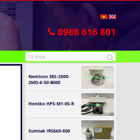
0988 616 801
Nemicon 38S-2500-
2MD-6-50-B00E
Hontko HPS-M1-05-R
Sumtak IRS660-600