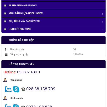
BỂ RỬA SIÊU ÂM BRANSON
KÊNH DẪN NHỰA (HOT RUNNER)
PHỤ TÙNG MÁY CẮT DÂY EDM
LINH KIỆN PHỤ TÙNG
THỐNG KÊ TRUY CẬP
Đang truy cập
50
Tổng lượt truy cập
2,708,999
HỖ TRỢ TRỰC TUYẾN
Hotline:
0988 616 801
Văn phòng
028 38 158 799
Kinh doanh
0978 168 828