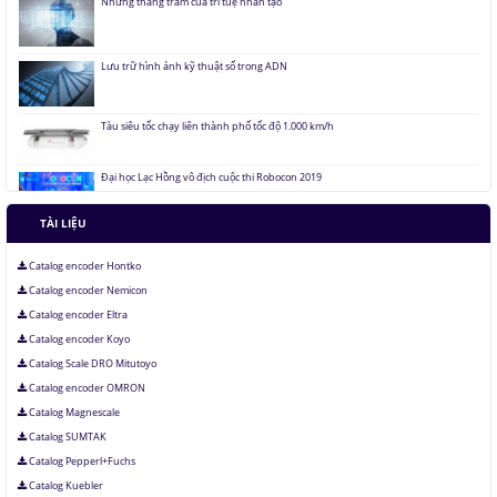
Áo chống đạn xuyên giáp bằng bọt kim loại
Những thăng trầm của trí tuệ nhân tạo
Lưu trữ hình ảnh kỹ thuật số trong ADN
TÀI LIỆU
Tàu siêu tốc chạy liên thành phố tốc độ 1.000 km/h
Catalog encoder Hontko
Catalog encoder Nemicon
Đại học Lạc Hồng vô địch cuộc thi Robocon 2019
Catalog encoder Eltra
Catalog encoder Koyo
Catalog Scale DRO Mitutoyo
Pin Mặt Trời có khả năng tái tạo ánh sáng
Catalog encoder OMRON
Catalog Magnescale
Đảo ngược quá trình quang hợp để tạo nhiên liệu
Catalog SUMTAK
Catalog Pepperl+Fuchs
Catalog Kuebler
Hầm đỗ xe tự động dưới lòng đất của Nhật