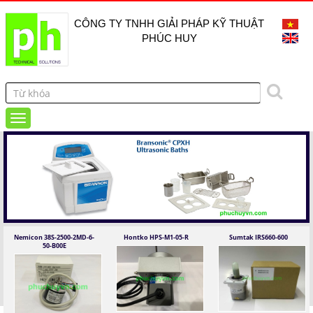
CÔNG TY TNHH GIẢI PHÁP KỸ THUẬT
PHÚC HUY
Nemicon 38S-2500-2MD-6-
Hontko HPS-M1-05-R
Sumtak IRS660-600
50-B00E