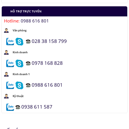
HỖ TRỢ TRỰC TUYẾN
Áo chống đạn xuyên giáp bằng bọt kim loại
Hotline:
0988 616 801
Văn phòng
Những thăng trầm của trí tuệ nhân tạo
028 38 158 799
Kinh doanh
Lưu trữ hình ảnh kỹ thuật số trong ADN
0978 168 828
Kinh doanh 1
0988 616 801
Kỹ thuật
0938 611 587