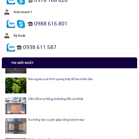
Kinh doanh 1
0988 616 801
Kỹ thuật
0938 611 587
TIN MỚI NHẤT
Tàu siêu tốc chạy liên thành phố tốc độ 1.000 km/h
Đại học Lạc Hồng vô địch cuộc thi Robocon 2019
Pin Mặt Trời có khả năng tái tạo ánh sáng
Đảo ngược quá trình quang hợp để tạo nhiên liệu
Hầm đỗ xe tự động dưới lòng đất của Nhật