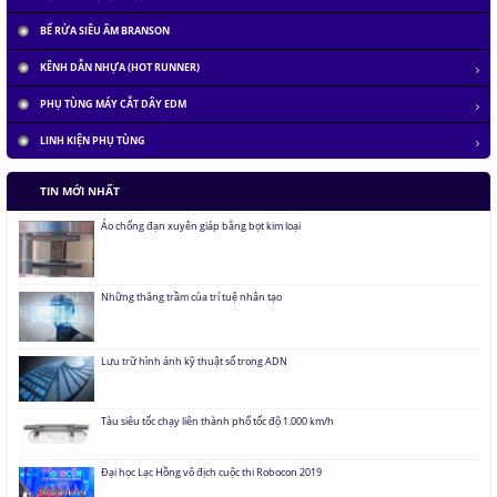
Pin Mặt Trời có khả năng tái tạo ánh sáng
BỂ RỬA SIÊU ÂM BRANSON
Đảo ngược quá trình quang hợp để tạo nhiên liệu
KÊNH DẪN NHỰA (HOT RUNNER)
PHỤ TÙNG MÁY CẮT DÂY EDM
Hầm đỗ xe tự động dưới lòng đất của Nhật
LINH KIỆN PHỤ TÙNG
TIN MỚI NHẤT
Áo chống đạn xuyên giáp bằng bọt kim loại
Những thăng trầm của trí tuệ nhân tạo
Lưu trữ hình ảnh kỹ thuật số trong ADN
Tàu siêu tốc chạy liên thành phố tốc độ 1.000 km/h
Đại học Lạc Hồng vô địch cuộc thi Robocon 2019