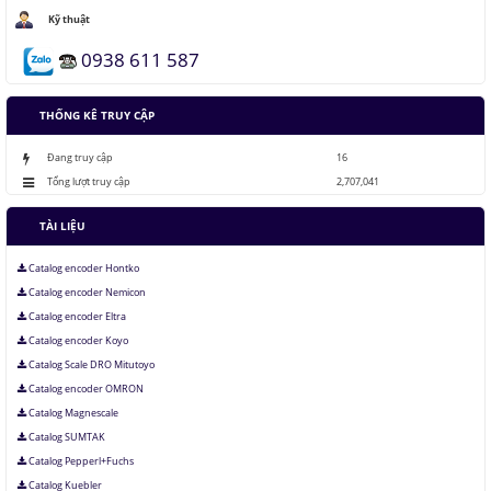
Kỹ thuật
0938 611 587
THỐNG KÊ TRUY CẬP
Đang truy cập
16
Tổng lượt truy cập
2,707,041
TÀI LIỆU
Catalog encoder Hontko
Catalog encoder Nemicon
Catalog encoder Eltra
Catalog encoder Koyo
Catalog Scale DRO Mitutoyo
Catalog encoder OMRON
Catalog Magnescale
Catalog SUMTAK
Catalog Pepperl+Fuchs
Catalog Kuebler