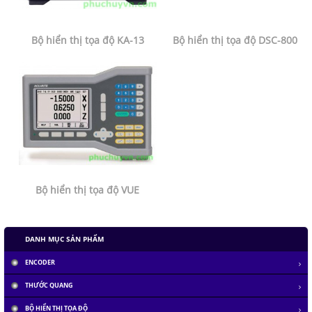
Bộ hiển thị tọa độ KA-13
Bộ hiển thị tọa độ DSC-800
Bộ hiển thị tọa độ VUE
DANH MỤC SẢN PHẨM
Tàu siêu tốc chạy liên thành phố tốc độ 1.000 km/h
ENCODER
Đại học Lạc Hồng vô địch cuộc thi Robocon 2019
THƯỚC QUANG
BỘ HIỂN THỊ TỌA ĐỘ