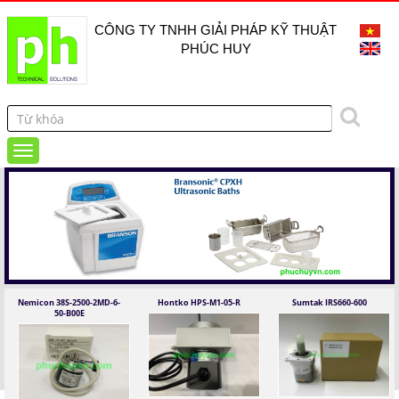
CÔNG TY TNHH GIẢI PHÁP KỸ THUẬT
PHÚC HUY
Nemicon 38S-2500-2MD-6-
Hontko HPS-M1-05-R
Sumtak IRS660-600
50-B00E