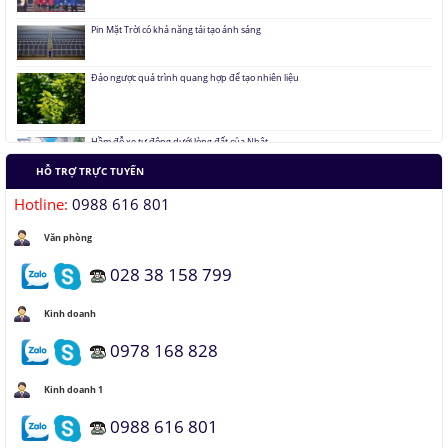
Pin Mặt Trời có khả năng tái tạo ánh sáng
Đảo ngược quá trình quang hợp để tạo nhiên liệu
Hầm đỗ xe tự động dưới lòng đất của Nhật
HỖ TRỢ TRỰC TUYẾN
Áo chống đạn xuyên giáp bằng bọt kim loại
Hotline:
0988 616 801
Văn phòng
Những thăng trầm của trí tuệ nhân tạo
028 38 158 799
Lưu trữ hình ảnh kỹ thuật số trong ADN
Kinh doanh
0978 168 828
Kinh doanh 1
0988 616 801