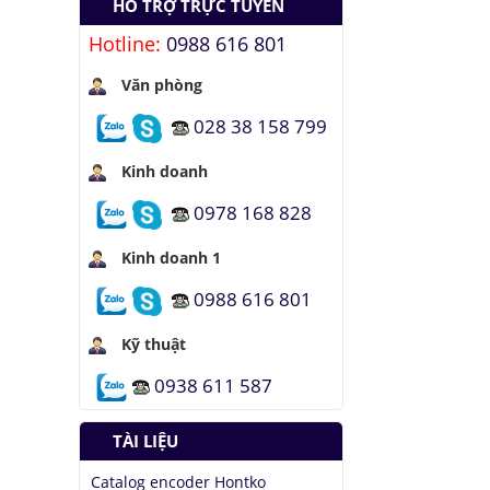
HỖ TRỢ TRỰC TUYẾN
quang hợp để tạo
nhiên liệu
Hotline:
0988 616 801
Hầm đỗ xe tự động
Văn phòng
dưới lòng đất của
Nhật
028 38 158 799
Áo chống đạn xuyên
giáp bằng bọt kim
Kinh doanh
loại
0978 168 828
Những thăng trầm
của trí tuệ nhân tạo
Kinh doanh 1
Lưu trữ hình ảnh kỹ
0988 616 801
thuật số trong ADN
Kỹ thuật
0938 611 587
TÀI LIỆU
Catalog encoder Hontko