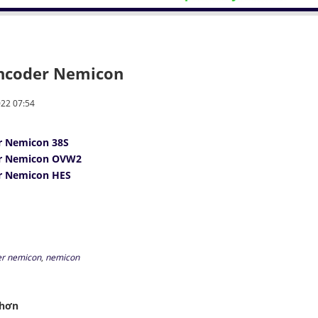
encoder Nemicon
022 07:54
r Nemicon 38S
er Nemicon OVW2
r Nemicon HES
r nemicon
,
nemicon
 hơn