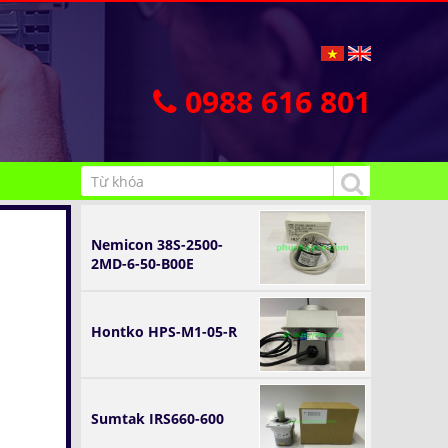
0988 616 801
Nemicon 38S-2500-
2MD-6-50-B00E
Hontko HPS-M1-05-R
Sumtak IRS660-600