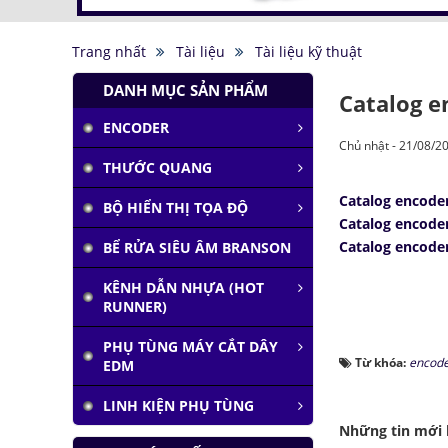
Trang nhất
Tài liệu
Tài liệu kỹ thuật
DANH MỤC SẢN PHẨM
Catalog 
ENCODER
Chủ nhật - 21/08/2
THƯỚC QUANG
Tàu siêu tốc chạy liên
thành phố tốc độ
Catalog encode
1.000 km/h
BỘ HIỂN THỊ TỌA ĐỘ
Catalog encod
Đại học Lạc Hồng vô
Catalog encode
BỂ RỬA SIÊU ÂM BRANSON
địch cuộc thi
Robocon 2019
KÊNH DẪN NHỰA (HOT
Pin Mặt Trời có khả
RUNNER)
năng tái tạo ánh
sáng
PHỤ TÙNG MÁY CẮT DÂY
Từ khóa:
encode
EDM
Đảo ngược quá trình
quang hợp để tạo
LINH KIỆN PHỤ TÙNG
nhiên liệu
Những tin mới
Hầm đỗ xe tự động