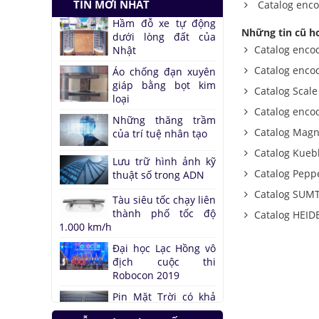
TIN MỚI NHẤT
Catalog enc
dưới lòng đất của
Nhật
Những tin cũ h
Áo chống đạn xuyên
Catalog encod
giáp bằng bọt kim
Catalog enco
loại
Catalog Scal
Những thăng trầm
của trí tuệ nhân tạo
Catalog enc
Catalog Magn
Lưu trữ hình ảnh kỹ
thuật số trong ADN
Catalog Kueb
Tàu siêu tốc chạy liên
Catalog Pepp
thành phố tốc độ
Catalog SUM
1.000 km/h
Catalog HEI
Đại học Lạc Hồng vô
địch cuộc thi
Robocon 2019
Pin Mặt Trời có khả
năng tái tạo ánh
sáng
Đảo ngược quá trình