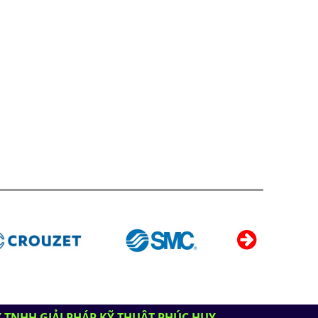
 TNHH GIẢI PHÁP KỸ THUẬT PHÚC HUY