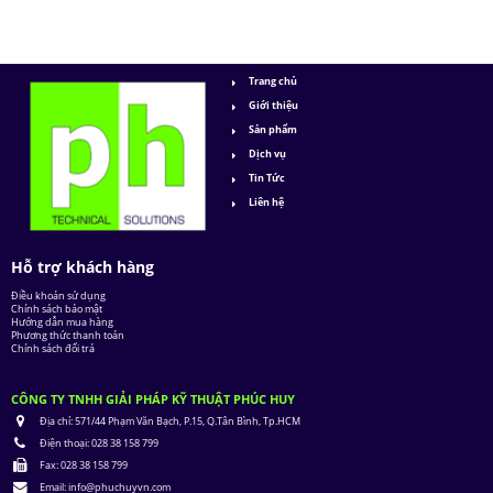
Trang chủ
Giới thiệu
Sản phẩm
Dịch vụ
Tin Tức
Liên hệ
Hỗ trợ khách hàng
Điều khoản sử dụng
Chính sách bảo mật
Hướng dẫn mua hàng
Phương thức thanh toán
Chính sách đổi trả
CÔNG TY TNHH GIẢI PHÁP KỸ THUẬT PHÚC HUY
Địa chỉ:
571/44 Phạm Văn Bạch, P.15, Q.Tân Bình, Tp.HCM
Điện thoại:
028 38 158 799
Fax:
028 38 158 799
Email:
info@phuchuyvn.com