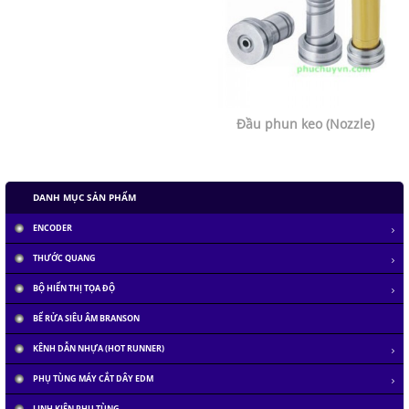
Đầu phun keo (Nozzle)
DANH MỤC SẢN PHẨM
ENCODER
THƯỚC QUANG
BỘ HIỂN THỊ TỌA ĐỘ
BỂ RỬA SIÊU ÂM BRANSON
KÊNH DẪN NHỰA (HOT RUNNER)
PHỤ TÙNG MÁY CẮT DÂY EDM
LINH KIỆN PHỤ TÙNG