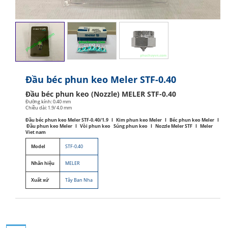
Đầu béc phun keo Meler STF-0.40
Đầu béc phun keo (Nozzle) MELER STF-0.40
Đường kính: 0.40 mm
Chiều dài: 1.9/ 4.0 mm
Đầu béc phun keo Meler STF-0.40/1.9 I Kim phun keo Meler I Béc phun keo Meler I
Đầu phun keo Meler I Vòi phun keo Súng phun keo I Nozzle Meler STF I Meler
Viet nam
Model
STF-0.40
Nhãn hiệu
MELER
Xuất xứ
Tây Ban Nha