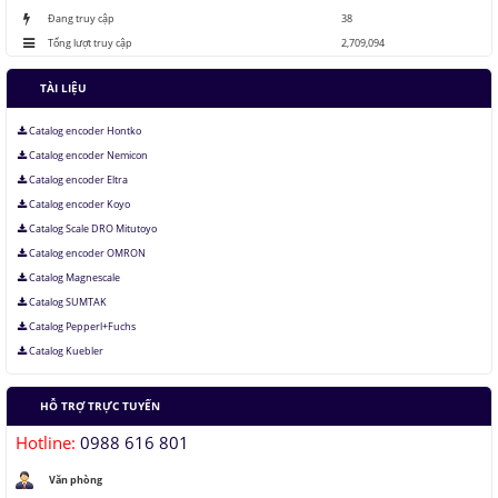
Đang truy cập
38
Tổng lượt truy cập
2,709,094
TÀI LIỆU
Catalog encoder Hontko
Catalog encoder Nemicon
Catalog encoder Eltra
Catalog encoder Koyo
Catalog Scale DRO Mitutoyo
Catalog encoder OMRON
Catalog Magnescale
Catalog SUMTAK
Catalog Pepperl+Fuchs
Catalog Kuebler
HỖ TRỢ TRỰC TUYẾN
Hotline:
0988 616 801
Văn phòng