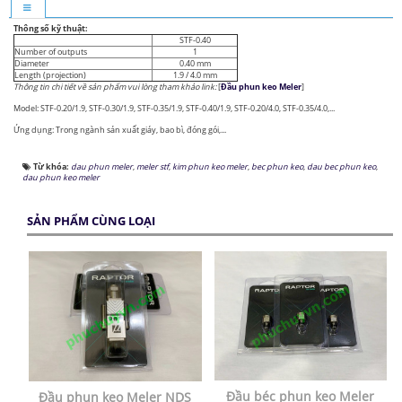
Thông số kỹ thuật:
STF-0.40
Number of outputs
1
Diameter
0.40 mm
Length (projection)
1.9 / 4.0 mm
Thông tin chi tiết về sản phẩm vui lòng tham khảo link:
[
Đầu phun keo Meler
]
Model: STF-0.20/1.9, STF-0.30/1.9, STF-0.35/1.9, STF-0.40/1.9, STF-0.20/4.0, STF-0.35/4.0,...
Ứng dụng: Trong ngành sản xuất giáy, bao bì, đóng gói,...
Từ khóa:
dau phun meler
,
meler stf
,
kim phun keo meler
,
bec phun keo
,
dau bec phun keo
,
dau phun keo meler
SẢN PHẨM CÙNG LOẠI
Đầu béc phun keo Meler
Đầu phun keo Meler NDS