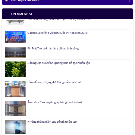
Tàu siêu tốc chạy liên thành phố tốc độ 1.000 km/h
TIN MỚI NHẤT
Đại học Lạc Hồng vô địch cuộc thi Robocon 2019
Pin Mặt Trời có khả năng tái tạo ánh sáng
Đảo ngược quá trình quang hợp để tạo nhiên liệu
Hầm đỗ xe tự động dưới lòng đất của Nhật
Áo chống đạn xuyên giáp bằng bọt kim loại
Những thăng trầm của trí tuệ nhân tạo
Lưu trữ hình ảnh kỹ thuật số trong ADN