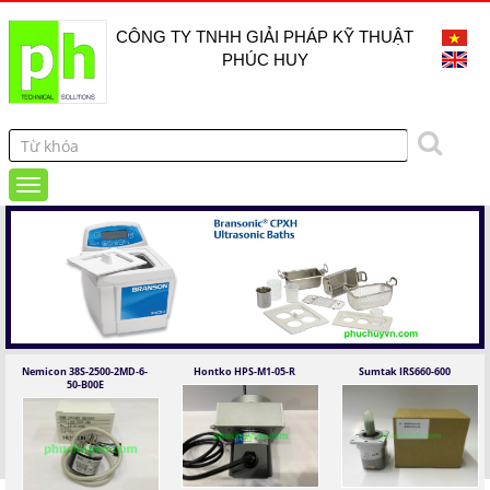
CÔNG TY TNHH GIẢI PHÁP KỸ THUẬT
PHÚC HUY
Nemicon 38S-2500-2MD-6-
Hontko HPS-M1-05-R
Sumtak IRS660-600
50-B00E