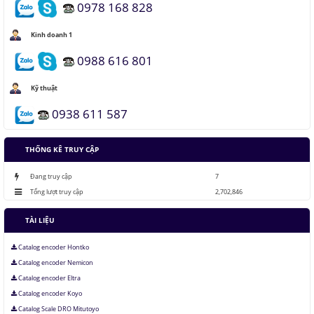
0978 168 828
Hầm đỗ xe tự động dưới lòng đất của Nhật
Kinh doanh 1
0988 616 801
Áo chống đạn xuyên giáp bằng bọt kim loại
Kỹ thuật
0938 611 587
Những thăng trầm của trí tuệ nhân tạo
THỐNG KÊ TRUY CẬP
Lưu trữ hình ảnh kỹ thuật số trong ADN
Đang truy cập
7
Tổng lượt truy cập
2,702,846
TÀI LIỆU
Catalog encoder Hontko
Catalog encoder Nemicon
Catalog encoder Eltra
Catalog encoder Koyo
Catalog Scale DRO Mitutoyo