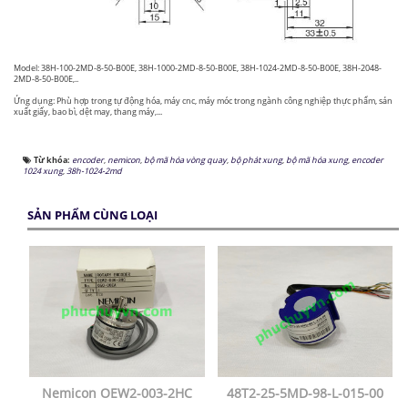
Model: 38H-100-2MD-8-50-B00E, 38H-1000-2MD-8-50-B00E, 38H-1024-2MD-8-50-B00E, 38H-2048-
2MD-8-50-B00E,..
Ứng dụng: Phù hợp trong tự động hóa, máy cnc, máy móc trong ngành công nghiệp thực phẩm, sản
xuất giấy, bao bì, dệt may, thang máy,...
Từ khóa:
encoder
,
nemicon
,
bộ mã hóa vòng quay
,
bộ phát xung
,
bộ mã hóa xung
,
encoder
1024 xung
,
38h-1024-2md
SẢN PHẨM CÙNG LOẠI
Nemicon OEW2-003-2HC
48T2-25-5MD-98-L-015-00