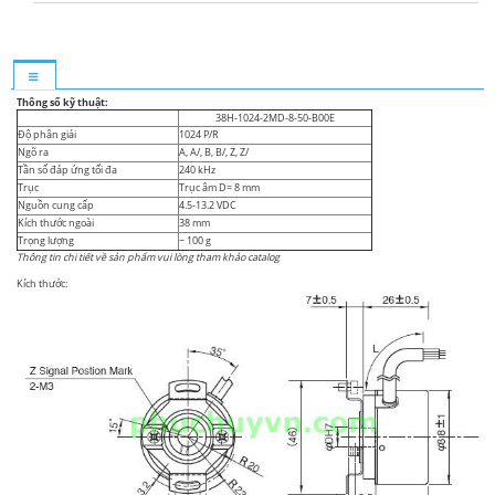
Thông số kỹ thuật:
38H-1024-2MD-8-50-B00E
Độ phân giải
1024 P/R
Ngõ ra
A, A/, B, B/, Z, Z/
Tần số đáp ứng tối đa
240 kHz
Trục
Trục âm D= 8 mm
Nguồn cung cấp
4.5-13.2 VDC
Kích thước ngoài
38 mm
Trọng lượng
~ 100 g
Thông tin chi tiết về sản phẩm vui lòng tham khảo catalog
Kích thước: