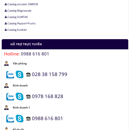
Catalog encoder OMRON
Catalog Magnescale
Catalog SUMTAK
Catalog Pepperl+Fuchs
Catalog Kuebler
HỖ TRỢ TRỰC TUYẾN
Hotline:
0988 616 801
Văn phòng
028 38 158 799
Kinh doanh
0978 168 828
Kinh doanh 1
0988 616 801
Kỹ thuật