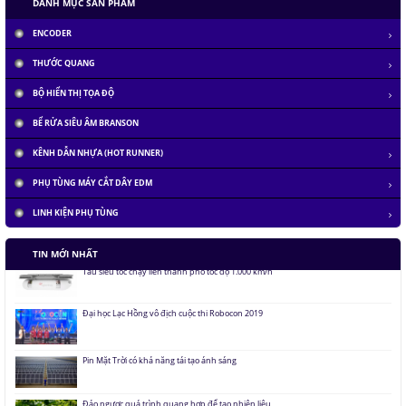
DANH MỤC SẢN PHẨM
ENCODER
THƯỚC QUANG
BỘ HIỂN THỊ TỌA ĐỘ
BỂ RỬA SIÊU ÂM BRANSON
KÊNH DẪN NHỰA (HOT RUNNER)
PHỤ TÙNG MÁY CẮT DÂY EDM
LINH KIỆN PHỤ TÙNG
Tàu siêu tốc chạy liên thành phố tốc độ 1.000 km/h
TIN MỚI NHẤT
Đại học Lạc Hồng vô địch cuộc thi Robocon 2019
Pin Mặt Trời có khả năng tái tạo ánh sáng
Đảo ngược quá trình quang hợp để tạo nhiên liệu