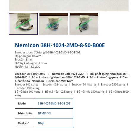
Nemicon 38H-1024-2MD-8-50-B00E
Encoder tương đối dạng lỗ 38H-1024-2MD-8-50-B00E
Độ phân giải: 1024 P/R
Trục âm 8 mm
Đường kính ngoài: 38 mm
Nguồn: 4.5-13.2 VDC
Encoder 38H-1024-2MD I Nemicon 38H-1024-2MD I Bộ phát xung Nemicon 38H-
1024-2MD I Bộ mã hóa xung Nemicon 38H-1024-2MD I Bộ mã hóa vòng quay I Cảm
biến tốc độ Nemicon I Nemicon Viet Nam
Encoder 600 xung I Encoder 1024 xung I Encoder 2048 xung I Encoder 2500 xung I
Encoder 3600 xung
Bộ mã hóa 600 xung I Bộ mã hóa 1024 xung I Bộ mã hóa 2500 xung I Bộ mã hóa 3600
xung
Model
38H-1024-2MD-8-50-B00E
Nhãn hiệu
NEMICON
Xuất xứ
Nhật