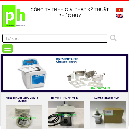
CÔNG TY TNHH GIẢI PHÁP KỸ THUẬT
PHÚC HUY
Nemicon 38S-2500-2MD-6-
Hontko HPS-M1-05-R
Sumtak IRS660-600
50-B00E