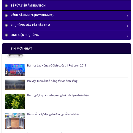
BỂ RỬA SIÊU ÂM BRANSON
KÊNH DẪN NHỰA (HOT RUNNER)
PHỤ TÙNG MÁY CẮT DÂY EDM
LINH KIỆN PHỤ TÙNG
Tàu siêu tốc chạy liên thành phố tốc độ 1.000 km/h
TIN MỚI NHẤT
Đại học Lạc Hồng vô địch cuộc thi Robocon 2019
Pin Mặt Trời có khả năng tái tạo ánh sáng
Đảo ngược quá trình quang hợp để tạo nhiên liệu
Hầm đỗ xe tự động dưới lòng đất của Nhật
Áo chống đạn xuyên giáp bằng bọt kim loại