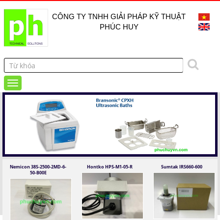
CÔNG TY TNHH GIẢI PHÁP KỸ THUẬT
PHÚC HUY
Nemicon 38S-2500-2MD-6-
Hontko HPS-M1-05-R
Sumtak IRS660-600
50-B00E