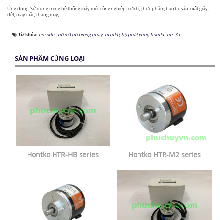
Ứng dụng: Sử dụng trong hệ thống máy móc công nghiệp, cơ khí, thực phẩm, bao bì, sản xuất giấy,
dệt, may mặc, thang máy,...
Từ khóa:
encoder
,
bộ mã hóa vòng quay
,
hontko
,
bộ phát xung hontko
,
htr-3a
SẢN PHẨM CÙNG LOẠI
Hontko HTR-HB series
Hontko HTR-M2 series