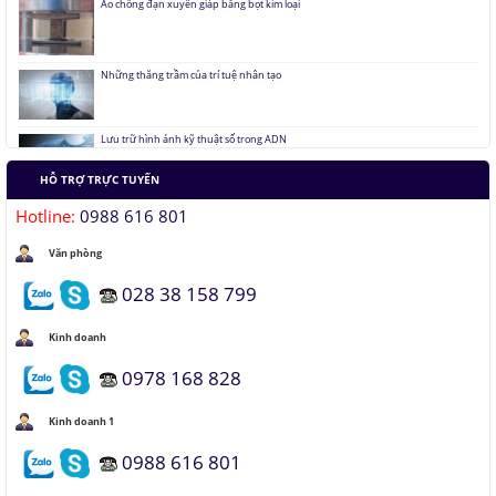
Những thăng trầm của trí tuệ nhân tạo
Lưu trữ hình ảnh kỹ thuật số trong ADN
Tàu siêu tốc chạy liên thành phố tốc độ 1.000 km/h
HỖ TRỢ TRỰC TUYẾN
Hotline:
0988 616 801
Đại học Lạc Hồng vô địch cuộc thi Robocon 2019
Văn phòng
Pin Mặt Trời có khả năng tái tạo ánh sáng
028 38 158 799
Đảo ngược quá trình quang hợp để tạo nhiên liệu
Kinh doanh
0978 168 828
Hầm đỗ xe tự động dưới lòng đất của Nhật
Kinh doanh 1
0988 616 801
Áo chống đạn xuyên giáp bằng bọt kim loại