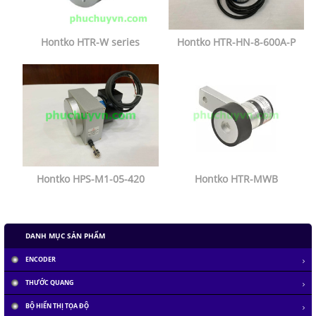
Hontko HTR-W series
Hontko HTR-HN-8-600A-P
Hontko HPS-M1-05-420
Hontko HTR-MWB
DANH MỤC SẢN PHẨM
ENCODER
THƯỚC QUANG
BỘ HIỂN THỊ TỌA ĐỘ