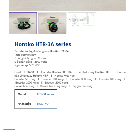
Hontko HTR-3A series
Encoder tương đối dạng trục Hontko HTR-3A
Trục dương 6 mm
Đường kính ngoài: 38 mm
Độ phân giải: 5 - 3600 xung
Nguồn cấp: 5-26 VDC
Hontko HTR-3A I Encoder Hontko HTR-3A I Bộ phát xung Hontko HTR I Bộ mã
hóa vòng quay Hontko HTR I Hontko Viet Nam
Encoder 50 xung I Encoder 100 xung I Encoder 360 xung I Encoder 600 xung I
Encoder 1000 xung I Encoder 2500 xung
Bộ mã hóa xung I Bộ mã hóa vòng quay I Bộ giải mã xung
Model
HTR-3A series
Nhãn hiệu
HONTKO