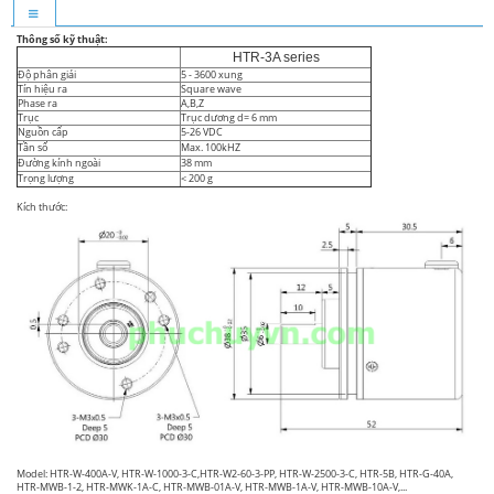
Thông số kỹ thuật:
HTR-3A series
Độ phân giải
5 - 3600 xung
Tín hiệu ra
Square wave
Phase ra
A,B,Z
Trục
Trục dương d= 6 mm
Nguồn cấp
5-26 VDC
Tần số
Max. 100kHZ
Đường kính ngoài
38 mm
Trọng lượng
< 200 g
Kích thước:
Model: HTR-W-400A-V, HTR-W-1000-3-C,HTR-W2-60-3-PP, HTR-W-2500-3-C, HTR-5B, HTR-G-40A,
HTR-MWB-1-2, HTR-MWK-1A-C, HTR-MWB-01A-V, HTR-MWB-1A-V, HTR-MWB-10A-V,...