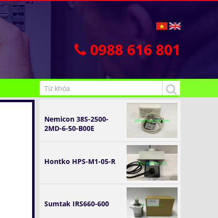
0988 616 801
Nemicon 38S-2500-
2MD-6-50-B00E
Hontko HPS-M1-05-R
Sumtak IRS660-600