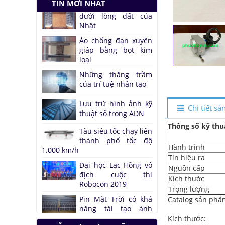
TIN MỚI NHẤT
Tàu siêu tốc chạy liên
thành phố tốc độ
1.000 km/h
Đại học Lạc Hồng vô
địch cuộc thi
Robocon 2019
Pin Mặt Trời có khả
năng tái tạo ánh
sáng
Chi tiết s
Đảo ngược quá trình
Thông số kỹ thu
quang hợp để tạo
nhiên liệu
Hành trình
Hầm đỗ xe tự động
Tín hiệu ra
dưới lòng đất của
Nguồn cấp
Nhật
Kích thước
Áo chống đạn xuyên
Trọng lượng
giáp bằng bọt kim
Catalog sản phẩ
loại
Kích thước:
Những thăng trầm