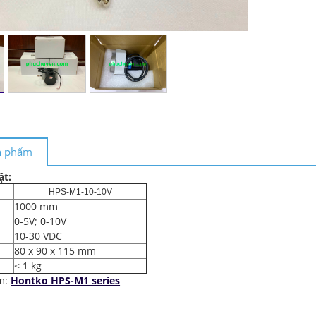
ản phẩm
ật:
HPS-M1-10-10V
1000 mm
0-5V; 0-10V
10-30 VDC
80 x 90 x 115 mm
< 1 kg
m:
Hontko HPS-M1 series