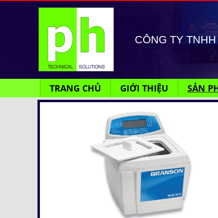
CÔNG TY TNHH 
TRANG CHỦ
GIỚI THIỆU
SẢN P