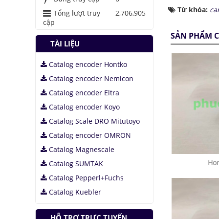
Áo chống đạn xuyên
Từ khóa:
ca
giáp bằng bọt kim
Tổng lượt truy
2,706,905
loại
cập
Những thăng trầm
SẢN PHẨM C
của trí tuệ nhân tạo
TÀI LIỆU
Lưu trữ hình ảnh kỹ
Catalog encoder Hontko
thuật số trong ADN
Catalog encoder Nemicon
Catalog encoder Eltra
Catalog encoder Koyo
Catalog Scale DRO Mitutoyo
Catalog encoder OMRON
Catalog Magnescale
Hon
Catalog SUMTAK
Catalog Pepperl+Fuchs
Catalog Kuebler
HỖ TRỢ TRỰC TUYẾN