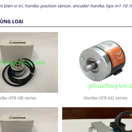
m bien vi tri
,
hontko
,
position sensor
,
encoder hontko
,
hps-m1-10-1
ÙNG LOẠI
tko HTR-HB series
Hontko HTR-M2 series