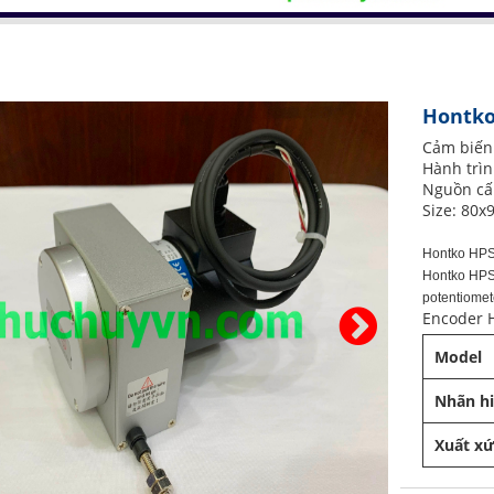
Hontko
Cảm biến 
Hành trì
Nguồn cấ
Size: 80
Hontko HPS
Hontko HPS
potentiome
Encoder 
Model
Nhãn h
Xuất x