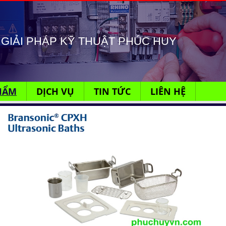
GIẢI PHÁP KỸ THUẬT PHÚC HUY
HẨM
DỊCH VỤ
TIN TỨC
LIÊN HỆ