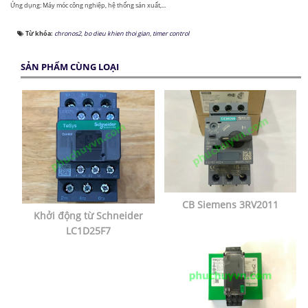
Ứng dụng: Máy móc công nghiệp, hệ thống sản xuất,...
Từ khóa:
chronos2
,
bo dieu khien thoi gian
,
timer control
SẢN PHẨM CÙNG LOẠI
CB Siemens 3RV2011
Khởi động từ Schneider
LC1D25F7