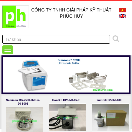
CÔNG TY TNHH GIẢI PHÁP KỸ THUẬT
PHÚC HUY
Nemicon 38S-2500-2MD-6-
Hontko HPS-M1-05-R
Sumtak IRS660-600
50-B00E