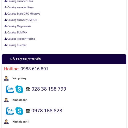
Catalog encoder Eltra
Catalog encoder Koyo
Catalog Scale DRO Mitutoyo
Catalog encoder OMRON
Catalog Magnescale
Catalog SUMTAK
Catalog Pepperl+Fuchs
Catalog Kuebler
HỖ TRỢ TRỰC TUYẾN
Hotline:
0988 616 801
Văn phòng
028 38 158 799
Kinh doanh
0978 168 828
Kinh doanh 1