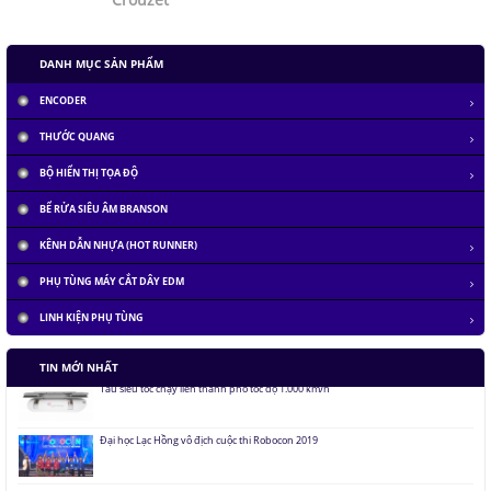
DANH MỤC SẢN PHẨM
ENCODER
THƯỚC QUANG
BỘ HIỂN THỊ TỌA ĐỘ
BỂ RỬA SIÊU ÂM BRANSON
KÊNH DẪN NHỰA (HOT RUNNER)
PHỤ TÙNG MÁY CẮT DÂY EDM
LINH KIỆN PHỤ TÙNG
Tàu siêu tốc chạy liên thành phố tốc độ 1.000 km/h
TIN MỚI NHẤT
Đại học Lạc Hồng vô địch cuộc thi Robocon 2019
Pin Mặt Trời có khả năng tái tạo ánh sáng