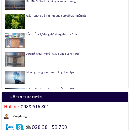
Đảo ngược quá trình quang hợp để tạo nhiên liệu
Hầm đỗ xe tự động dưới lòng đất của Nhật
Áo chống đạn xuyên giáp bằng bọt kim loại
Những thăng trầm của trí tuệ nhân tạo
Lưu trữ hình ảnh kỹ thuật số trong ADN
HỖ TRỢ TRỰC TUYẾN
Tàu siêu tốc chạy liên thành phố tốc độ 1.000 km/h
Hotline:
0988 616 801
Đại học Lạc Hồng vô địch cuộc thi Robocon 2019
Văn phòng
028 38 158 799
Pin Mặt Trời có khả năng tái tạo ánh sáng