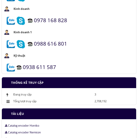
Kinh doanh
Đảo ngược quá trình quang hợp để tạo nhiên liệu
0978 168 828
Hầm đỗ xe tự động dưới lòng đất của Nhật
Kinh doanh 1
0988 616 801
Áo chống đạn xuyên giáp bằng bọt kim loại
Kỹ thuật
0938 611 587
Những thăng trầm của trí tuệ nhân tạo
THỐNG KÊ TRUY CẬP
Lưu trữ hình ảnh kỹ thuật số trong ADN
Đang truy cập
3
Tổng lượt truy cập
2,708,192
TÀI LIỆU
Catalog encoder Hontko
Catalog encoder Nemicon