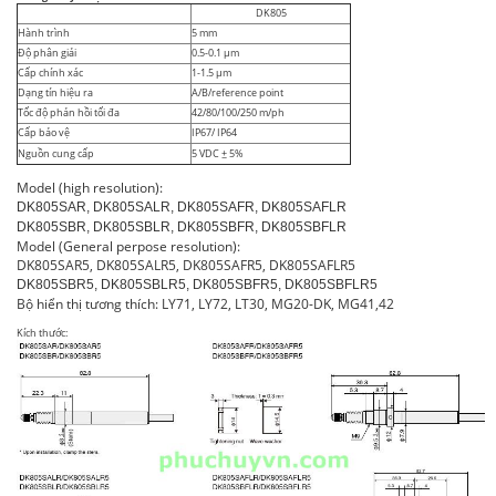
DK805
Hành trình
5 mm
Độ phân giải
0.5-0.1 µm
Cấp chính xác
1-1.5 µm
Dạng tín hiệu ra
A/B/reference point
Tốc độ phản hồi tối đa
42/80/100/250 m/ph
Cấp bảo vệ
IP67/ IP64
Nguồn cung cấp
5 VDC ± 5%
Model (high resolution):
DK805SAR, DK805SALR, DK805SAFR, DK805SAFLR
DK805SBR, DK805SBLR, DK805SBFR, DK805SBFLR
Model (General perpose resolution):
DK805SAR5, DK805SALR5, DK805SAFR5, DK805SAFLR5
DK805SBR5, DK805SBLR5, DK805SBFR5, DK805SBFLR5
Bộ hiển thị tương thích: LY71, LY72, LT30, MG20-DK, MG41,42
Kích thước: