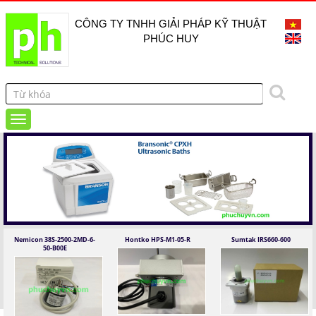
CÔNG TY TNHH GIẢI PHÁP KỸ THUẬT
PHÚC HUY
Nemicon 38S-2500-2MD-6-
Hontko HPS-M1-05-R
Sumtak IRS660-600
50-B00E