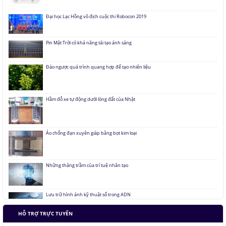
Đại học Lạc Hồng vô địch cuộc thi Robocon 2019
Pin Mặt Trời có khả năng tái tạo ánh sáng
Đảo ngược quá trình quang hợp để tạo nhiên liệu
Hầm đỗ xe tự động dưới lòng đất của Nhật
Áo chống đạn xuyên giáp bằng bọt kim loại
Những thăng trầm của trí tuệ nhân tạo
Lưu trữ hình ảnh kỹ thuật số trong ADN
Tàu siêu tốc chạy liên thành phố tốc độ 1.000 km/h
HỖ TRỢ TRỰC TUYẾN