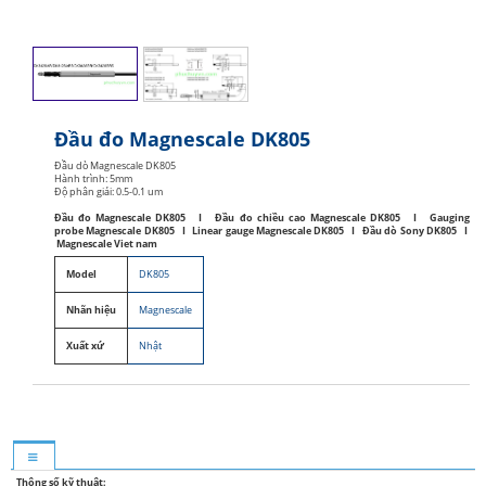
Đầu đo Magnescale DK805
Đầu dò Magnescale DK805
Hành trình: 5mm
Độ phân giải: 0.5-0.1 um
Đầu đo Magnescale DK805 I Đầu đo chiều cao Magnescale DK805 I Gauging
probe Magnescale DK805 I Linear gauge Magnescale DK805 I Đầu dò Sony DK805 I
Magnescale Viet nam
Model
DK805
Nhãn hiệu
Magnescale
Xuất xứ
Nhật
Thông số kỹ thuật: