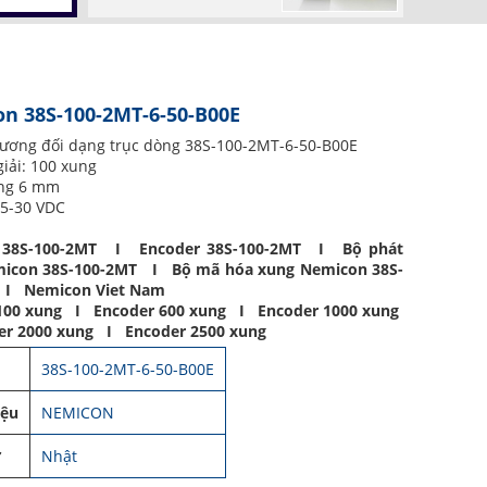
n 38S-100-2MT-6-50-B00E
tương đối dạng trục dòng 38S-100-2MT-6-50-B00E
iải: 100 xung
ng 6 mm
.5-30 VDC
 38S-100-2MT I Encoder 38S-100-2MT I Bộ phát
icon 38S-100-2MT I Bộ mã hóa xung Nemicon 38S-
 I Nemicon Viet Nam
100 xung I Encoder 600 xung I Encoder 1000 xung
r 2000 xung I Encoder 2500 xung
38S-100-2MT-6-50-B00E
iệu
NEMICON
ứ
Nhật