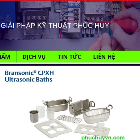
GIẢI PHÁP KỸ THUẬT PHÚC HUY
HẨM
DỊCH VỤ
TIN TỨC
LIÊN HỆ