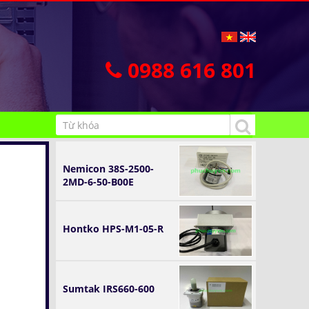
0988 616 801
Nemicon 38S-2500-
2MD-6-50-B00E
Hontko HPS-M1-05-R
Sumtak IRS660-600