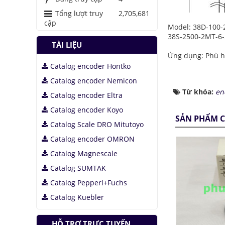
Tổng lượt truy
2,705,681
cập
Model: 38D-100-
38S-2500-2MT-6-5
TÀI LIỆU
Ứng dụng: Phù hợ
Catalog encoder Hontko
Catalog encoder Nemicon
Từ khóa:
en
Catalog encoder Eltra
Catalog encoder Koyo
SẢN PHẨM C
Catalog Scale DRO Mitutoyo
Catalog encoder OMRON
Catalog Magnescale
Catalog SUMTAK
Catalog Pepperl+Fuchs
Catalog Kuebler
HỖ TRỢ TRỰC TUYẾN