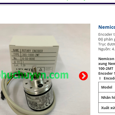
Nemico
Encoder 
Độ phân g
Trục dươ
Nguồn: 4
Nemicon
xung Nem
100-2MT
Encoder 
I Encode
Model
Nhãn h
Xuất x