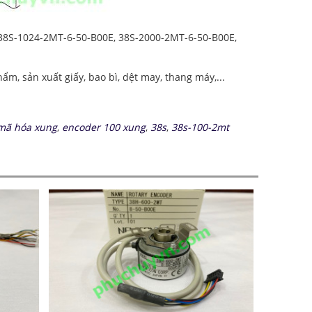
38S-1024-2MT-6-50-B00E, 38S-2000-2MT-6-50-B00E,
, sản xuất giấy, bao bì, dệt may, thang máy,...
mã hóa xung
,
encoder 100 xung
,
38s
,
38s-100-2mt