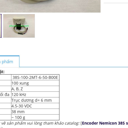
ản phẩm
ật:
38S-100-2MT-6-50-B00E
100 xung
A, B, Z
ối đa
120 kHz
Trục dương d= 6 mm
4.5-30 VDC
i
38 mm
~ 100 g
ết về sản phẩm vui lòng tham khảo catalog:
[
Encoder Nemicon 38S s