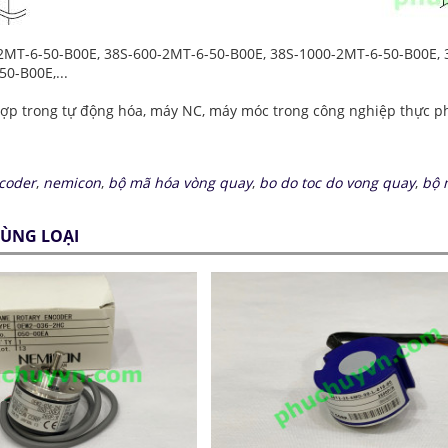
2MT-6-50-B00E, 38S-600-2MT-6-50-B00E, 38S-1000-2MT-6-50-B00E, 
0-B00E,...
p trong tự động hóa, máy NC, máy móc trong công nghiệp thực phẩm
coder
,
nemicon
,
bộ mã hóa vòng quay
,
bo do toc do vong quay
,
bộ 
ÙNG LOẠI