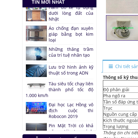
TIN MỚI NHẤT
Nhật
Áo chống đạn xuyên
giáp bằng bọt kim
loại
Những thăng trầm
của trí tuệ nhân tạo
Lưu trữ hình ảnh kỹ
thuật số trong ADN
Chi tiết s
Tàu siêu tốc chạy liên
thành phố tốc độ
Thông số kỹ thu
1.000 km/h
Độ phân giải
Đại học Lạc Hồng vô
địch cuộc thi
Pha ngõ ra
Robocon 2019
Tần số đáp ứng t
Trục
Pin Mặt Trời có khả
Nguồn cung cấp
năng tái tạo ánh
Kích thước ngoà
sáng
Trọng lượng
Đảo ngược quá trình
Thông tin chi ti
quang hợp để tạo