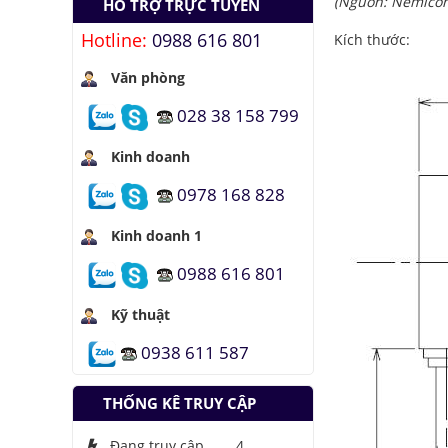
(Nguồn: Nemicon
HỖ TRỢ TRỰC TUYẾN
nhiên liệu
Hotline:
0988 616 801
Kích thước:
Hầm đỗ xe tự động
dưới lòng đất của
Văn phòng
Nhật
028 38 158 799
Áo chống đạn xuyên
giáp bằng bọt kim
loại
Kinh doanh
Những thăng trầm
0978 168 828
của trí tuệ nhân tạo
Kinh doanh 1
Lưu trữ hình ảnh kỹ
thuật số trong ADN
0988 616 801
Kỹ thuật
0938 611 587
THỐNG KÊ TRUY CẬP
Đang truy cập
4