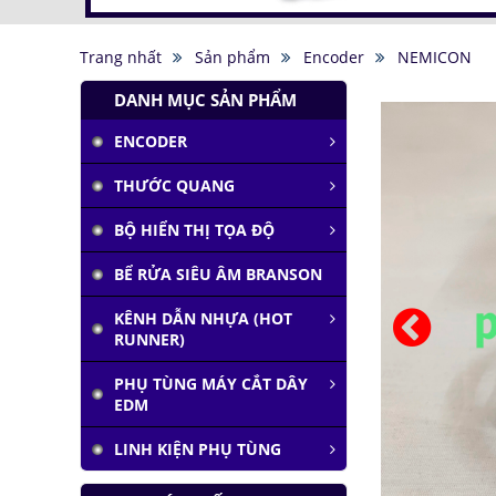
Trang nhất
Sản phẩm
Encoder
NEMICON
DANH MỤC SẢN PHẨM
ENCODER
Tàu siêu tốc chạy liên
THƯỚC QUANG
thành phố tốc độ
1.000 km/h
BỘ HIỂN THỊ TỌA ĐỘ
Đại học Lạc Hồng vô
địch cuộc thi
BỂ RỬA SIÊU ÂM BRANSON
Robocon 2019
Pin Mặt Trời có khả
KÊNH DẪN NHỰA (HOT
năng tái tạo ánh
RUNNER)
sáng
PHỤ TÙNG MÁY CẮT DÂY
Đảo ngược quá trình
EDM
quang hợp để tạo
nhiên liệu
LINH KIỆN PHỤ TÙNG
Hầm đỗ xe tự động
dưới lòng đất của