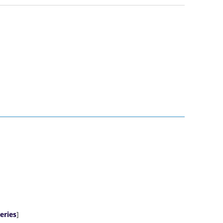
eries
]