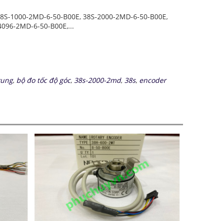
38S-1000-2MD-6-50-B00E, 38S-2000-2MD-6-50-B00E,
096-2MD-6-50-B00E,...
xung
,
bộ đo tốc độ góc
,
38s-2000-2md
,
38s
,
encoder