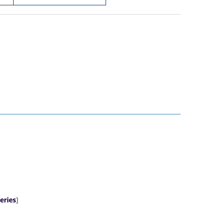
eries
]