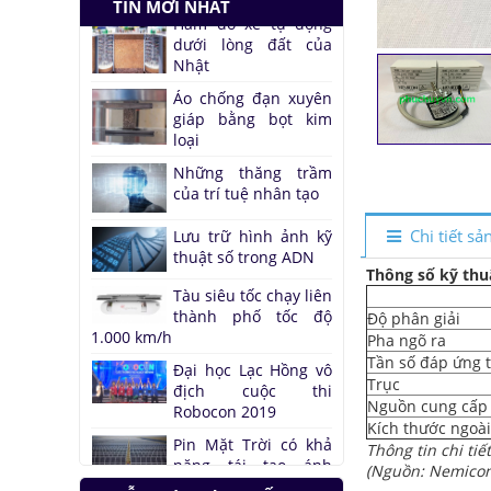
TIN MỚI NHẤT
Nhật
Áo chống đạn xuyên
giáp bằng bọt kim
loại
Những thăng trầm
của trí tuệ nhân tạo
Lưu trữ hình ảnh kỹ
thuật số trong ADN
Chi tiết s
Tàu siêu tốc chạy liên
thành phố tốc độ
Thông số kỹ thu
1.000 km/h
Đại học Lạc Hồng vô
Độ phân giải
địch cuộc thi
Pha ngõ ra
Robocon 2019
Tần số đáp ứng t
Trục
Pin Mặt Trời có khả
Nguồn cung cấp
năng tái tạo ánh
Kích thước ngoà
sáng
Thông tin chi ti
Đảo ngược quá trình
(Nguồn: Nemicon
quang hợp để tạo