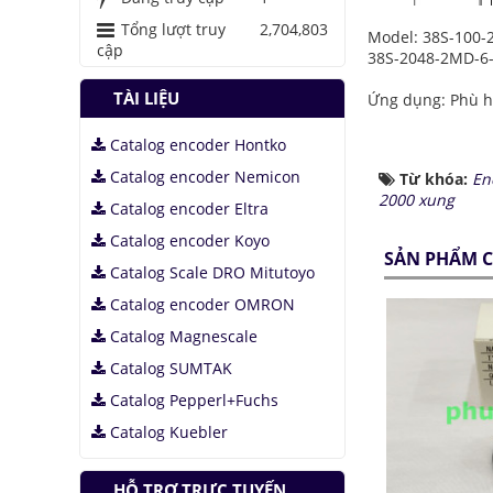
Tổng lượt truy
2,704,803
Model: 38S-100-
cập
38S-2048-2MD-6-
TÀI LIỆU
Ứng dụng: Phù hợ
Catalog encoder Hontko
Catalog encoder Nemicon
Từ khóa:
En
2000 xung
Catalog encoder Eltra
Catalog encoder Koyo
SẢN PHẨM C
Catalog Scale DRO Mitutoyo
Catalog encoder OMRON
Catalog Magnescale
Catalog SUMTAK
Catalog Pepperl+Fuchs
Catalog Kuebler
HỖ TRỢ TRỰC TUYẾN