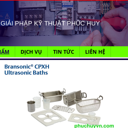
GIẢI PHÁP KỸ THUẬT PHÚC HUY
HẨM
DỊCH VỤ
TIN TỨC
LIÊN HỆ