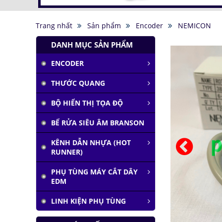
Trang nhất
Sản phẩm
Encoder
NEMICON
DANH MỤC SẢN PHẨM
ENCODER
Tàu siêu tốc chạy liên
THƯỚC QUANG
thành phố tốc độ
1.000 km/h
BỘ HIỂN THỊ TỌA ĐỘ
Đại học Lạc Hồng vô
địch cuộc thi
BỂ RỬA SIÊU ÂM BRANSON
Robocon 2019
Pin Mặt Trời có khả
KÊNH DẪN NHỰA (HOT
năng tái tạo ánh
RUNNER)
sáng
PHỤ TÙNG MÁY CẮT DÂY
Đảo ngược quá trình
EDM
quang hợp để tạo
nhiên liệu
LINH KIỆN PHỤ TÙNG
Hầm đỗ xe tự động
dưới lòng đất của