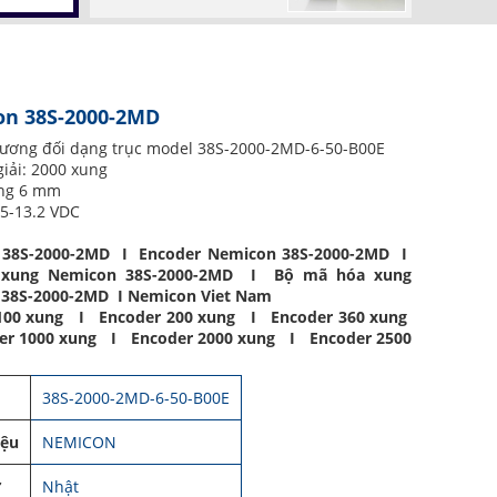
n 38S-2000-2MD
tương đối dạng trục model 38S-2000-2MD-6-50-B00E
iải: 2000 xung
ng 6 mm
5-13.2 VDC
 38S-2000-2MD I Encoder Nemicon 38S-2000-2MD I
 xung Nemicon 38S-2000-2MD I Bộ mã hóa xung
38S-2000-2MD I Nemicon Viet Nam
100 xung I Encoder 200 xung I Encoder 360 xung
r 1000 xung I Encoder 2000 xung I Encoder 2500
38S-2000-2MD-6-50-B00E
iệu
NEMICON
ứ
Nhật