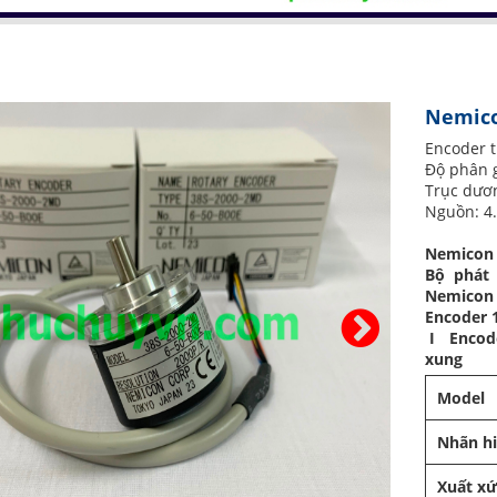
Nemico
Encoder 
Độ phân g
Trục dươ
Nguồn: 4.
Nemicon
Bộ phát
Nemicon 
Encoder 
I Encode
xung
Model
Nhãn h
Xuất x