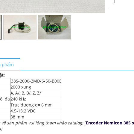
ản phẩm
ật:
38S-2000-2MD-6-50-B00E
2000 xung
A, A/, B, B/, Z, Z/
ối đa
240 kHz
Trục dương d= 6 mm
4.5-13.2 VDC
i
38 mm
ết về sản phẩm vui lòng tham khảo catalog:
[
Encoder Nemicon 38S s
)