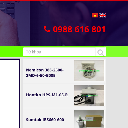
0988 616 801
Nemicon 38S-2500-
2MD-6-50-B00E
Hontko HPS-M1-05-R
Sumtak IRS660-600