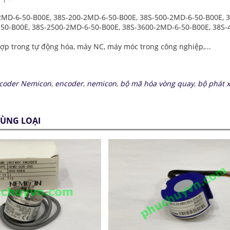
2MD-6-50-B00E, 38S-200-2MD-6-50-B00E, 38S-500-2MD-6-50-B00E, 
50-B00E, 38S-2500-2MD-6-50-B00E, 38S-3600-2MD-6-50-B00E, 38S-4
p trong tự động hóa, máy NC, máy móc trong công nghiệp,...
coder Nemicon
,
encoder
,
nemicon
,
bộ mã hóa vòng quay
,
bộ phát 
ÙNG LOẠI