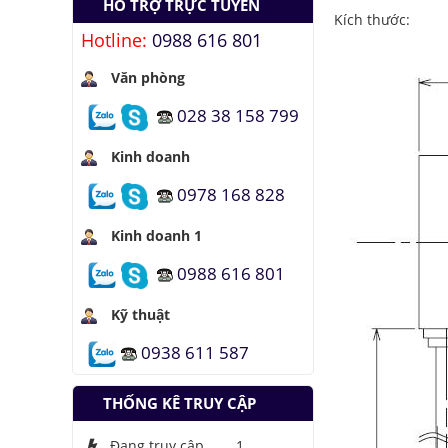
HỖ TRỢ TRỰC TUYẾN
nhiên liệu
Kích thước:
Hotline:
0988 616 801
Hầm đỗ xe tự động
dưới lòng đất của
Văn phòng
Nhật
Áo chống đạn xuyên
028 38 158 799
giáp bằng bọt kim
loại
Kinh doanh
Những thăng trầm
0978 168 828
của trí tuệ nhân tạo
Kinh doanh 1
Lưu trữ hình ảnh kỹ
thuật số trong ADN
0988 616 801
Kỹ thuật
0938 611 587
THỐNG KÊ TRUY CẬP
Đang truy cập
1