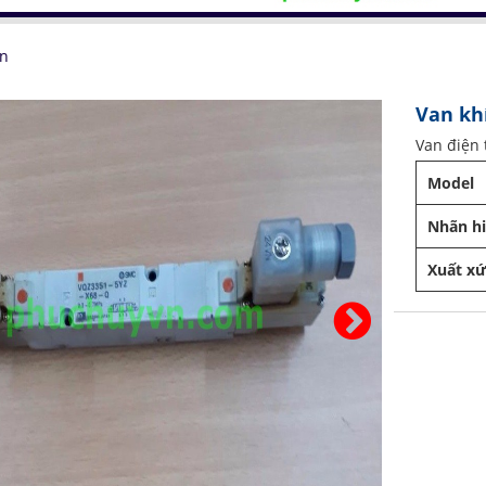
n
Van kh
Van điện
Model
Nhãn h
Xuất x