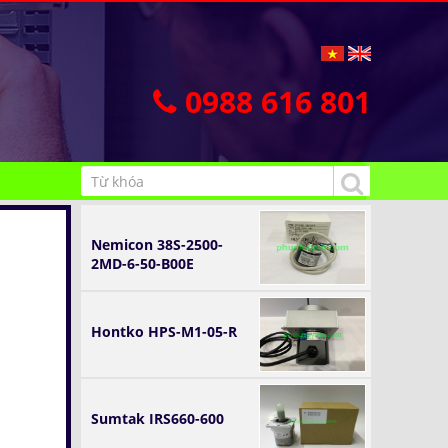
0988 616 801
Nemicon 38S-2500-
2MD-6-50-B00E
Hontko HPS-M1-05-R
Sumtak IRS660-600