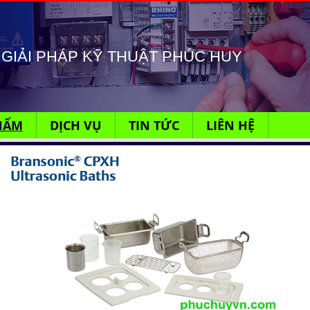
GIẢI PHÁP KỸ THUẬT PHÚC HUY
HẨM
DỊCH VỤ
TIN TỨC
LIÊN HỆ