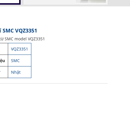
í SMC VQZ3351
 từ SMC model VQZ3351
VQZ3351
iệu
SMC
ứ
Nhật