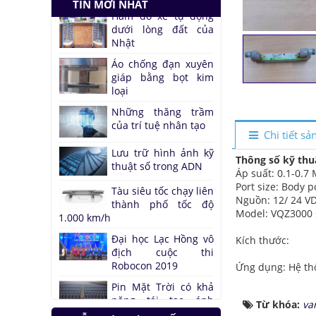
TIN MỚI NHẤT
Tàu siêu tốc chạy liên
thành phố tốc độ
1.000 km/h
Đại học Lạc Hồng vô
địch cuộc thi
Robocon 2019
Pin Mặt Trời có khả
Chi tiết s
năng tái tạo ánh
sáng
Thông số kỹ thu
Áp suất: 0.1-0.7
Đảo ngược quá trình
Port size: Body p
quang hợp để tạo
Nguồn: 12/ 24 VD
nhiên liệu
Model: VQZ3000 
Hầm đỗ xe tự động
dưới lòng đất của
Kích thước:
Nhật
Ứng dụng: Hệ th
Áo chống đạn xuyên
giáp bằng bọt kim
loại
Từ khóa:
va