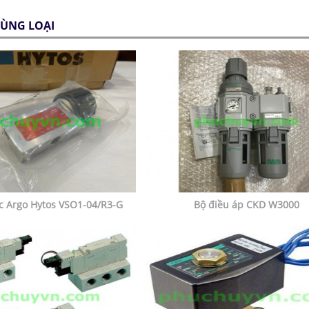
ÙNG LOẠI
ực Argo Hytos VSO1-04/R3-G
Bộ điều áp CKD W3000