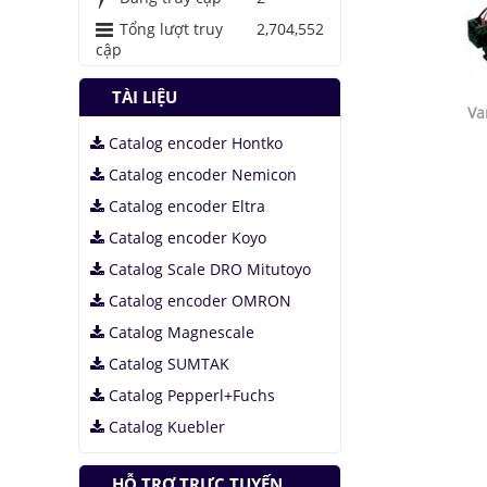
Áo chống đạn xuyên
Tổng lượt truy
2,704,552
giáp bằng bọt kim
cập
loại
Những thăng trầm
TÀI LIỆU
của trí tuệ nhân tạo
Va
Catalog encoder Hontko
Lưu trữ hình ảnh kỹ
thuật số trong ADN
Catalog encoder Nemicon
Catalog encoder Eltra
Catalog encoder Koyo
Catalog Scale DRO Mitutoyo
Catalog encoder OMRON
Catalog Magnescale
Catalog SUMTAK
Catalog Pepperl+Fuchs
Catalog Kuebler
HỖ TRỢ TRỰC TUYẾN