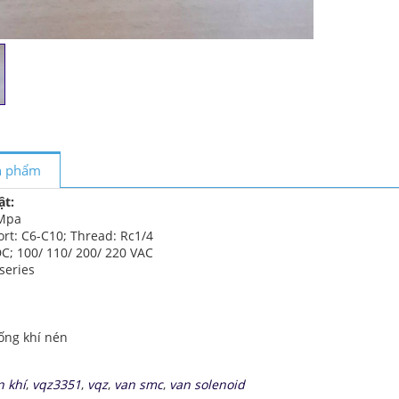
ản phẩm
ật:
 Mpa
ort: C6-C10; Thread: Rc1/4
C; 100/ 110/ 200/ 220 VAC
series
ống khí nén
n khí
,
vqz3351
,
vqz
,
van smc
,
van solenoid