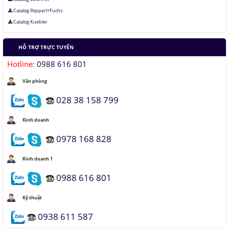
Catalog Pepperl+Fuchs
Catalog Kuebler
HỖ TRỢ TRỰC TUYẾN
Hotline:
0988 616 801
Văn phòng
028 38 158 799
Kinh doanh
0978 168 828
Kinh doanh 1
0988 616 801
Kỹ thuật
0938 611 587