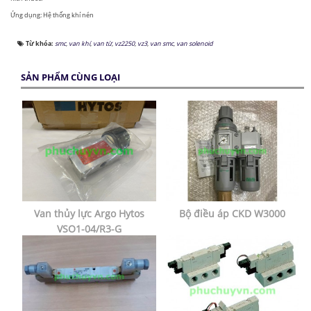
Ứng dụng: Hệ thống khí nén
Từ khóa:
smc
,
van khí
,
van từ
,
vz2250
,
vz3
,
van smc
,
van solenoid
SẢN PHẨM CÙNG LOẠI
Van thủy lực Argo Hytos
Bộ điều áp CKD W3000
VSO1-04/R3-G