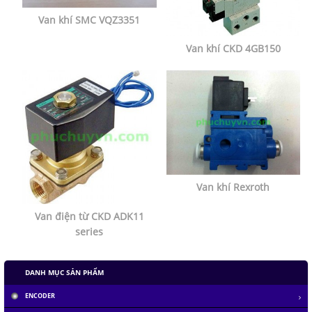
Van khí SMC VQZ3351
Van khí CKD 4GB150
Van khí Rexroth
Van điện từ CKD ADK11
series
DANH MỤC SẢN PHẨM
ENCODER