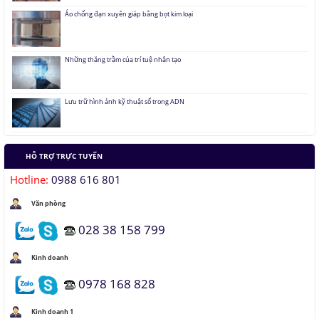
Những thăng trầm của trí tuệ nhân tạo
Lưu trữ hình ảnh kỹ thuật số trong ADN
Tàu siêu tốc chạy liên thành phố tốc độ 1.000 km/h
Đại học Lạc Hồng vô địch cuộc thi Robocon 2019
HỖ TRỢ TRỰC TUYẾN
Hotline:
0988 616 801
Pin Mặt Trời có khả năng tái tạo ánh sáng
Văn phòng
Đảo ngược quá trình quang hợp để tạo nhiên liệu
028 38 158 799
Kinh doanh
Hầm đỗ xe tự động dưới lòng đất của Nhật
0978 168 828
Kinh doanh 1
Áo chống đạn xuyên giáp bằng bọt kim loại