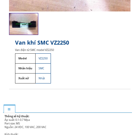
Van khí SMC VZ2250
Van điện từ SMC model VZ2250
Model
VZ2250
Nhãn hiệu
SMC
Xuất xứ
Nhật
Thông số kỹ thuật:
Áp suất: 0.1-0.7 Mpa
Port size: M5
Nguồn: 24 VDC, 100 VAC, 200 VAC
Kích thước: