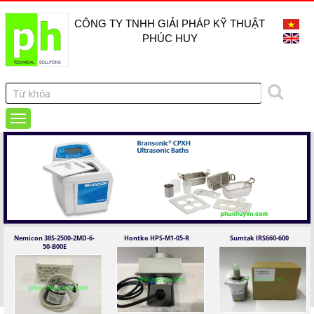
CÔNG TY TNHH GIẢI PHÁP KỸ THUẬT
PHÚC HUY
Nemicon 38S-2500-2MD-6-
Hontko HPS-M1-05-R
Sumtak IRS660-600
50-B00E