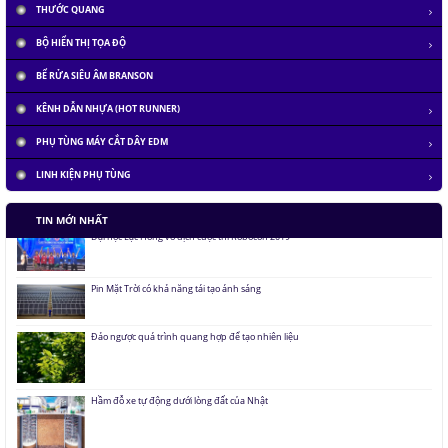
THƯỚC QUANG
BỘ HIỂN THỊ TỌA ĐỘ
BỂ RỬA SIÊU ÂM BRANSON
KÊNH DẪN NHỰA (HOT RUNNER)
PHỤ TÙNG MÁY CẮT DÂY EDM
Tàu siêu tốc chạy liên thành phố tốc độ 1.000 km/h
LINH KIỆN PHỤ TÙNG
Đại học Lạc Hồng vô địch cuộc thi Robocon 2019
TIN MỚI NHẤT
Pin Mặt Trời có khả năng tái tạo ánh sáng
Đảo ngược quá trình quang hợp để tạo nhiên liệu
Hầm đỗ xe tự động dưới lòng đất của Nhật
Áo chống đạn xuyên giáp bằng bọt kim loại