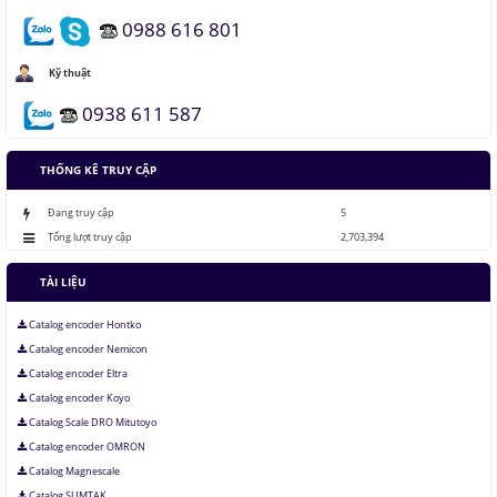
0988 616 801
Những thăng trầm của trí tuệ nhân tạo
Kỹ thuật
0938 611 587
Lưu trữ hình ảnh kỹ thuật số trong ADN
THỐNG KÊ TRUY CẬP
Đang truy cập
5
Tổng lượt truy cập
2,703,394
TÀI LIỆU
Catalog encoder Hontko
Catalog encoder Nemicon
Catalog encoder Eltra
Catalog encoder Koyo
Catalog Scale DRO Mitutoyo
Catalog encoder OMRON
Catalog Magnescale
Catalog SUMTAK