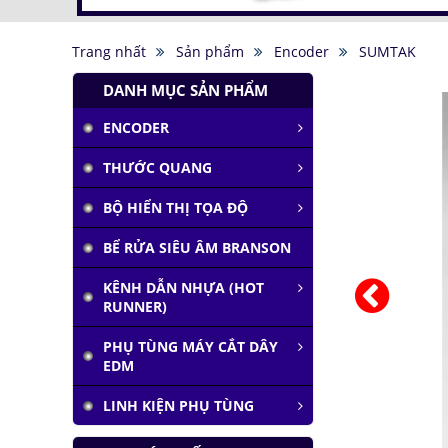
Trang nhất
Sản phẩm
Encoder
SUMTAK
DANH MỤC SẢN PHẨM
ENCODER
Tàu siêu tốc chạy liên
THƯỚC QUANG
thành phố tốc độ
1.000 km/h
BỘ HIỂN THỊ TỌA ĐỘ
Đại học Lạc Hồng vô
địch cuộc thi
BỂ RỬA SIÊU ÂM BRANSON
Robocon 2019
KÊNH DẪN NHỰA (HOT
Pin Mặt Trời có khả
RUNNER)
năng tái tạo ánh
sáng
PHỤ TÙNG MÁY CẮT DÂY
Đảo ngược quá trình
EDM
quang hợp để tạo
nhiên liệu
LINH KIỆN PHỤ TÙNG
Hầm đỗ xe tự động
dưới lòng đất của