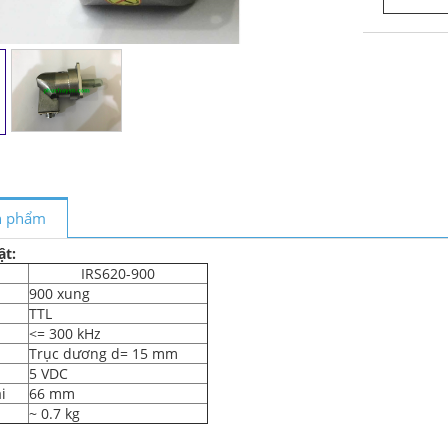
ản phẩm
ật:
IRS620-900
900 xung
TTL
<= 300 kHz
Trục dương d= 15 mm
5 VDC
i
66 mm
~ 0.7 kg