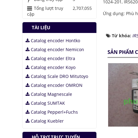
1024-201, IRS620
Tổng lượt truy
2,707,055
Ứng dụng: Phù hợ
cập
TÀI LIỆU
Từ khóa:
IR
Catalog encoder Hontko
Catalog encoder Nemicon
SẢN PHẨM C
Catalog encoder Eltra
Catalog encoder Koyo
Catalog Scale DRO Mitutoyo
Catalog encoder OMRON
Catalog Magnescale
Catalog SUMTAK
Catalog Pepperl+Fuchs
Catalog Kuebler
HỖ TRỢ TRỰC TUYẾN