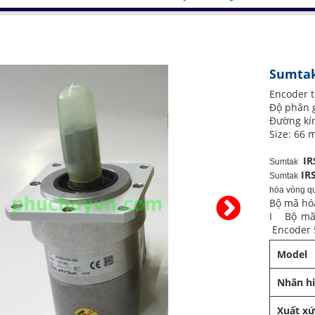
Sumtak
Encoder t
Độ phân g
Đường kí
Size: 66
I
Sumtak
IR
Sumtak
hóa vòng q
Bộ mã hó
I Bộ mã
Encoder 
Model
Nhãn h
Xuất x