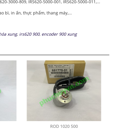
620-3000-809, IRS620-5000-001, IRS620-5000-011,...
 bì, in ấn, thực phẩm, thang máy,...
hóa xung
,
irs620 900
,
encoder 900 xung
ROD 1020 500