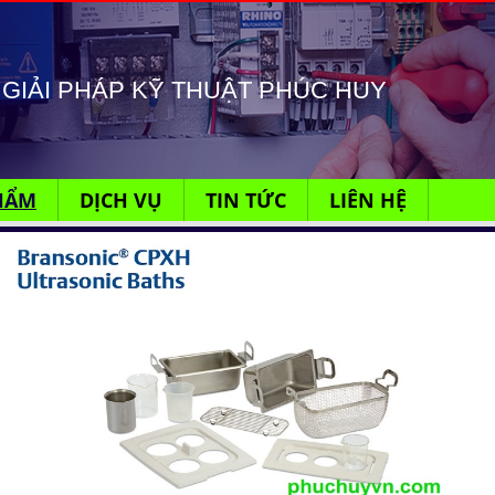
GIẢI PHÁP KỸ THUẬT PHÚC HUY
HẨM
DỊCH VỤ
TIN TỨC
LIÊN HỆ