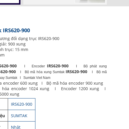
 IRS620-900
ương đối dạng trục IRS620-900
iải: 900 xung
nh trục: 15 mm
 mm
RS620-900
IRS620-900
I Encoder
I Bộ phát xung
S620-900
IRS620-900
I Bộ mã hóa xung Sumtak
I Bộ mã
uay Sumtak
I Sumtak Viet Nam
a encoder 600 xung I Bộ mã hóa encoder 900 xung
 hóa encoder 1024 xung I Encoder 1200 xung I
5000 xung
IRS620-900
iệu
SUMTAK
ứ
Nhật