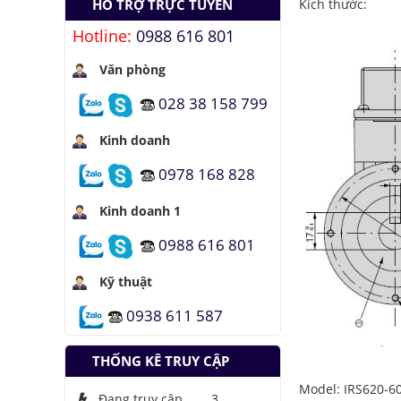
quang hợp để tạo
Kích thước:
HỖ TRỢ TRỰC TUYẾN
nhiên liệu
Hotline:
0988 616 801
Hầm đỗ xe tự động
dưới lòng đất của
Văn phòng
Nhật
028 38 158 799
Áo chống đạn xuyên
giáp bằng bọt kim
loại
Kinh doanh
Những thăng trầm
0978 168 828
của trí tuệ nhân tạo
Kinh doanh 1
Lưu trữ hình ảnh kỹ
thuật số trong ADN
0988 616 801
Kỹ thuật
0938 611 587
THỐNG KÊ TRUY CẬP
Model: IRS620-60
Đang truy cập
3