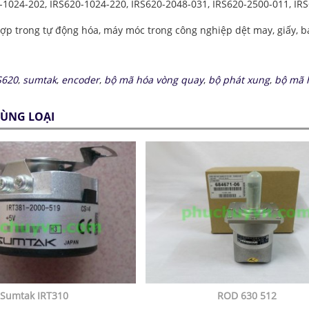
-1024-202, IRS620-1024-220, IRS620-2048-031, IRS620-2500-011, IRS
p trong tự động hóa, máy móc trong công nghiệp dệt may, giấy, bao
S620
,
sumtak
,
encoder
,
bộ mã hóa vòng quay
,
bộ phát xung
,
bộ mã 
ÙNG LOẠI
Sumtak IRT310
ROD 630 512