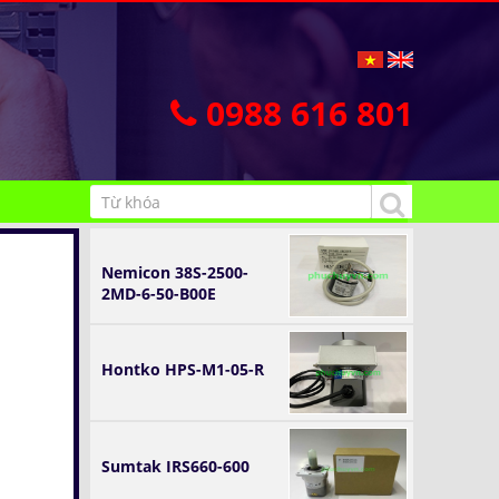
0988 616 801
Nemicon 38S-2500-
2MD-6-50-B00E
Hontko HPS-M1-05-R
Sumtak IRS660-600