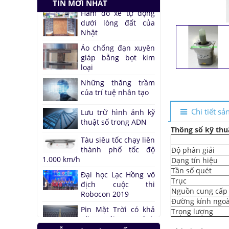
TIN MỚI NHẤT
Nhật
Áo chống đạn xuyên
giáp bằng bọt kim
loại
Những thăng trầm
của trí tuệ nhân tạo
Lưu trữ hình ảnh kỹ
thuật số trong ADN
Chi tiết s
Tàu siêu tốc chạy liên
thành phố tốc độ
Thông số kỹ thu
1.000 km/h
Độ phân giải
Đại học Lạc Hồng vô
địch cuộc thi
Dạng tín hiệu
Robocon 2019
Tần số quét
Trục
Pin Mặt Trời có khả
Nguồn cung cấp
năng tái tạo ánh
Đường kính ngoà
sáng
Trọng lượng
Đảo ngược quá trình