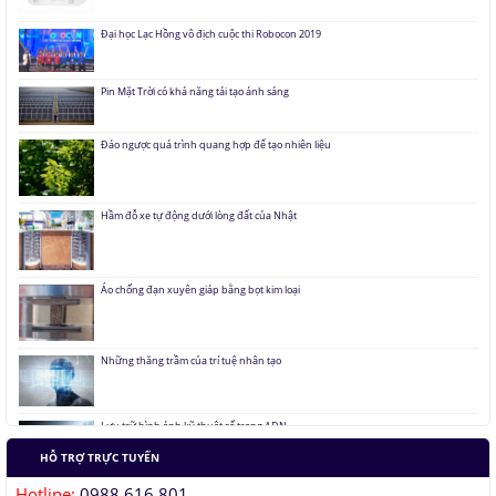
Đại học Lạc Hồng vô địch cuộc thi Robocon 2019
Pin Mặt Trời có khả năng tái tạo ánh sáng
Đảo ngược quá trình quang hợp để tạo nhiên liệu
Hầm đỗ xe tự động dưới lòng đất của Nhật
Áo chống đạn xuyên giáp bằng bọt kim loại
Những thăng trầm của trí tuệ nhân tạo
Lưu trữ hình ảnh kỹ thuật số trong ADN
HỖ TRỢ TRỰC TUYẾN
Tàu siêu tốc chạy liên thành phố tốc độ 1.000 km/h
Hotline:
0988 616 801