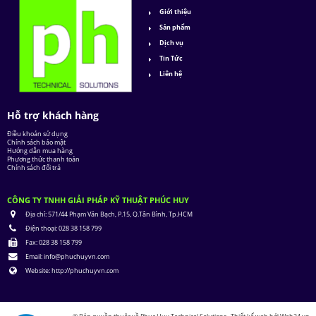
Giới thiệu
Sản phẩm
Dịch vụ
Tin Tức
Liên hệ
Hỗ trợ khách hàng
Điều khoản sử dụng
Chính sách bảo mật
Hướng dẫn mua hàng
Phương thức thanh toán
Chính sách đổi trả
CÔNG TY TNHH GIẢI PHÁP KỸ THUẬT PHÚC HUY
Địa chỉ:
571/44 Phạm Văn Bạch, P.15, Q.Tân Bình, Tp.HCM
Điện thoại:
028 38 158 799
Fax:
028 38 158 799
Email:
info@phuchuyvn.com
Website:
http://phuchuyvn.com