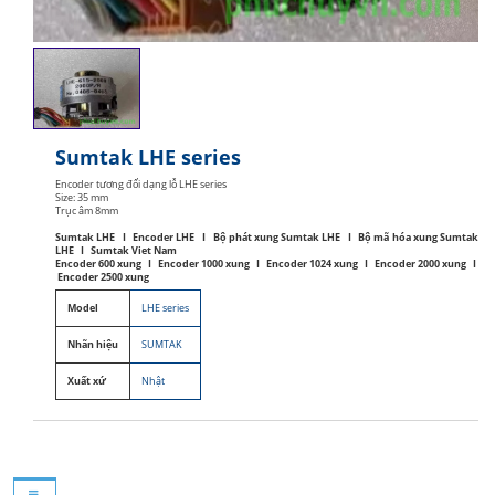
Sumtak LHE series
Encoder tương đối dạng lỗ LHE series
Size: 35 mm
Trục âm 8mm
Sumtak LHE I Encoder LHE I Bộ phát xung Sumtak LHE I Bộ mã hóa xung Sumtak
LHE I Sumtak Viet Nam
Encoder 600 xung I Encoder 1000 xung I Encoder 1024 xung I Encoder 2000 xung I
Encoder 2500 xung
Model
LHE series
Nhãn hiệu
SUMTAK
Xuất xứ
Nhật