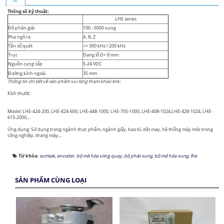
Thông số kỹ thuật:
LHE series
Độ phân giải
100 - 6000 xung
Pha ngõ ra
A, B, Z
Tần số quét
<= 300 kHz / 200 kHz
Trục
Dạng lỗ D= 8 mm
Nguồn cung cấp
5-24 VDC
Đường kính ngoài
35 mm
Thông tin chi tiết về sản phẩm vui lòng tham khảo link:
Kích thước:
Model: LHE-424-200, LHE-424-600, LHE-448-1000, LHE-705-1000, LHE-408-1024,LHE-428-1024, LHE-
615-2000,...
Ứng dụng: Sử dụng trong ngành thực phẩm, ngành giấy, bao bì, dệt may, hệ thống máy móc trong
công nghiệp, thang máy,...
Từ khóa:
sumtak
,
encoder
,
bộ mã hóa vòng quay
,
bộ phát xung
,
bộ mã hóa xung
,
lhe
SẢN PHẨM CÙNG LOẠI