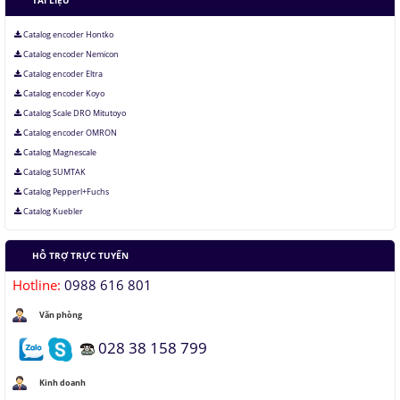
TÀI LIỆU
Catalog encoder Hontko
Catalog encoder Nemicon
Catalog encoder Eltra
Catalog encoder Koyo
Catalog Scale DRO Mitutoyo
Catalog encoder OMRON
Catalog Magnescale
Catalog SUMTAK
Catalog Pepperl+Fuchs
Catalog Kuebler
HỖ TRỢ TRỰC TUYẾN
Hotline:
0988 616 801
Văn phòng
028 38 158 799
Kinh doanh