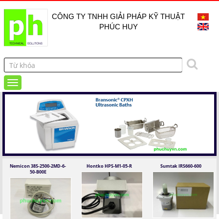
CÔNG TY TNHH GIẢI PHÁP KỸ THUẬT
PHÚC HUY
Nemicon 38S-2500-2MD-6-
Hontko HPS-M1-05-R
Sumtak IRS660-600
50-B00E