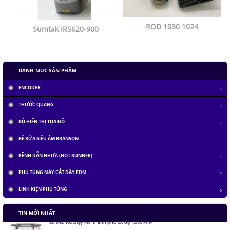
ROD 1030 1024
Sumtak IRS620-900
DANH MỤC SẢN PHẨM
ENCODER
THƯỚC QUANG
BỘ HIỂN THỊ TỌA ĐỘ
BỂ RỬA SIÊU ÂM BRANSON
KÊNH DẪN NHỰA (HOT RUNNER)
PHỤ TÙNG MÁY CẮT DÂY EDM
LINH KIỆN PHỤ TÙNG
Tàu siêu tốc chạy liên thành phố tốc độ 1.000 km/h
TIN MỚI NHẤT