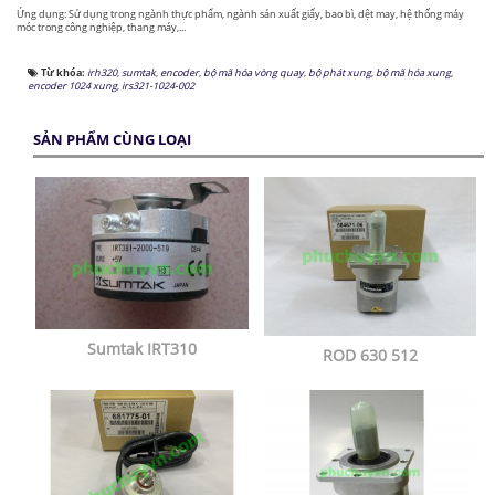
Ứng dụng: Sử dụng trong ngành thực phẩm, ngành sản xuất giấy, bao bì, dệt may, hệ thống máy
móc trong công nghiệp, thang máy,...
Từ khóa:
irh320
,
sumtak
,
encoder
,
bộ mã hóa vòng quay
,
bộ phát xung
,
bộ mã hóa xung
,
encoder 1024 xung
,
irs321-1024-002
SẢN PHẨM CÙNG LOẠI
Sumtak IRT310
ROD 630 512