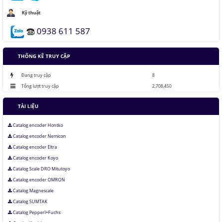
Kỹ thuật
Lưu trữ hình ảnh kỹ thuật số trong ADN
0938 611 587
THỐNG KÊ TRUY CẬP
Đang truy cập
8
Tổng lượt truy cập
2,708,450
TÀI LIỆU
Catalog encoder Hontko
Catalog encoder Nemicon
Catalog encoder Eltra
Catalog encoder Koyo
Catalog Scale DRO Mitutoyo
Catalog encoder OMRON
Catalog Magnescale
Catalog SUMTAK
Catalog Pepperl+Fuchs