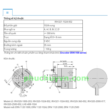
Thông số kỹ thuật:
IRH321-1024-002
Độ phân giải
1024 xung
Pha ngõ ra
A, A/, B, B/, Z, Z/
Tần số quét
<= 300 kHz
Trục
Dạng lỗ D= 8 mm
Nguồn cung cấp
5 VDC
Đường kính ngoài
35 mm
Trọng lượng
~ 100 g
Thông tin chi tiết về sản phẩm vui lòng tham khảo link:
[
Encoder ERN1100 series
]
Kích thước:
Model cũ: IRH320-1000-203, IRH320-1024-002, IRH321-1024-002, IRH320-360-002, IRH320-2000-017,
IRH320-2500-002, LHE-408-1024
Model mới: ERN 1120 1000, ERN 1120 1024, ERN 1120 2000, ERN 1120 2500