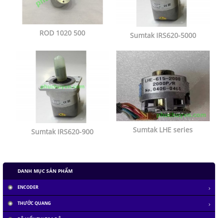
ROD 1020 500
Sumtak IRS620-5000
Sumtak LHE series
Sumtak IRS620-900
DANH MỤC SẢN PHẨM
ENCODER
THƯỚC QUANG