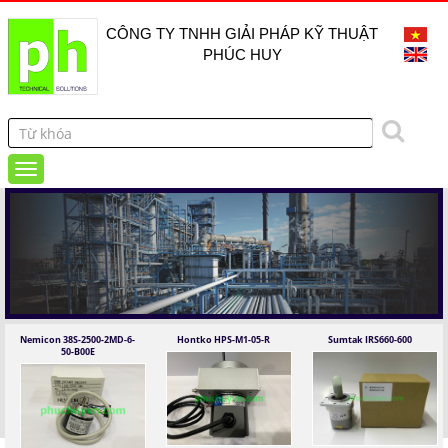
CÔNG TY TNHH GIẢI PHÁP KỸ THUẬT
PHÚC HUY
Nemicon 38S-2500-2MD-6-
Hontko HPS-M1-05-R
Sumtak IRS660-600
50-B00E