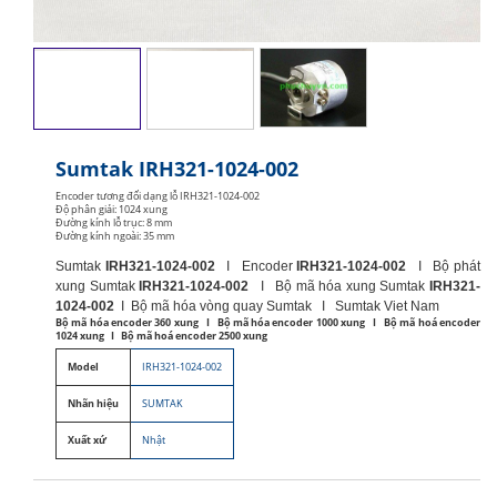
Sumtak IRH321-1024-002
Encoder tương đối dạng lỗ IRH321-1024-002
Độ phân giải: 1024 xung
Đường kính lỗ trục: 8 mm
Đường kính ngoài: 35 mm
Sumtak
IRH321-1024-002
I Encoder
IRH321-1024-002
I Bộ phát
xung Sumtak
IRH321-1024-002
I Bộ mã hóa xung Sumtak
IRH321-
1024-002
I Bộ mã hóa vòng quay Sumtak I Sumtak Viet Nam
Bộ mã hóa encoder 360 xung I Bộ mã hóa encoder 1000 xung I Bộ mã hoá encoder
1024 xung I Bộ mã hoá encoder 2500 xung
Model
IRH321-1024-002
Nhãn hiệu
SUMTAK
Xuất xứ
Nhật