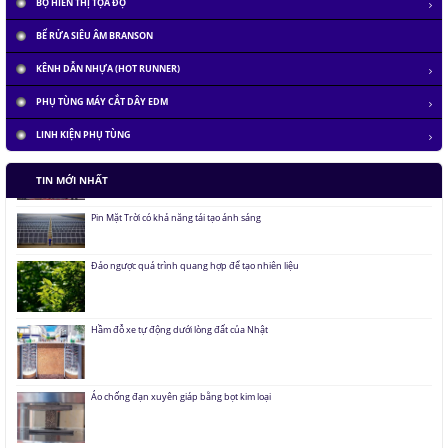
BỘ HIỂN THỊ TỌA ĐỘ
BỂ RỬA SIÊU ÂM BRANSON
KÊNH DẪN NHỰA (HOT RUNNER)
Tàu siêu tốc chạy liên thành phố tốc độ 1.000 km/h
PHỤ TÙNG MÁY CẮT DÂY EDM
LINH KIỆN PHỤ TÙNG
Đại học Lạc Hồng vô địch cuộc thi Robocon 2019
TIN MỚI NHẤT
Pin Mặt Trời có khả năng tái tạo ánh sáng
Đảo ngược quá trình quang hợp để tạo nhiên liệu
Hầm đỗ xe tự động dưới lòng đất của Nhật
Áo chống đạn xuyên giáp bằng bọt kim loại
Những thăng trầm của trí tuệ nhân tạo